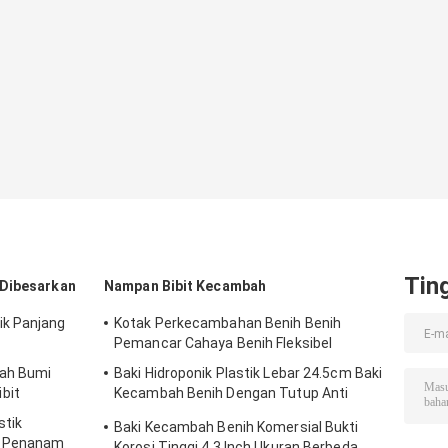
Tin
 Dibesarkan
Nampan Bibit Kecambah
ik Panjang
Kotak Perkecambahan Benih Benih
Pemancar Cahaya Benih Fleksibel
ah Bumi
Baki Hidroponik Plastik Lebar 24.5cm Baki
bit
Kecambah Benih Dengan Tutup Anti
Korosi
stik
Baki Kecambah Benih Komersial Bukti
k Penanam
Korosi Tinggi 4,3 Inch Ukuran Berbeda